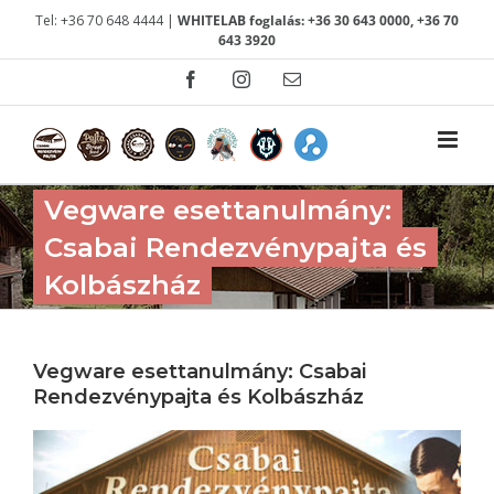
Kihagyás
Tel: +36 70 648 4444 |
WHITELAB foglalás: +36 30 643 0000, +36 70
643 3920
Facebook
Instagram
Email:
Vegware esettanulmány:
Csabai Rendezvénypajta és
Kolbászház
Vegware esettanulmány: Csabai
Rendezvénypajta és Kolbászház