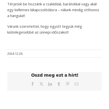
Térjetek be hozzánk a családdal, barátokkal vagy akár
egy kellemes kikapcsolódásra – nálunk mindig otthonos
a hangulat!
Várunk szeretettel, hogy együtt tegyük még
különlegesebbé az ünnepi időszakot!
2024.12.26.
Oszd meg ezt a hírt!
Facebook
Twitter
LinkedIn
Tumblr
Pinterest
Email: