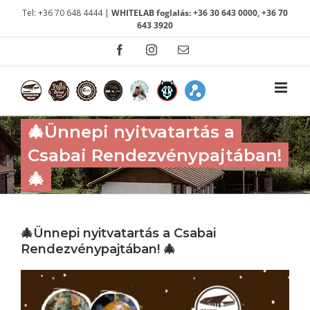
Kihagyás
Tel: +36 70 648 4444 |
WHITELAB foglalás: +36 30 643 0000, +36 70
643 3920
Facebook
Instagram
Email:
🎄Ünnepi nyitvatartás a
Csabai Rendezvénypajtában!
🎄
🎄Ünnepi nyitvatartás a Csabai
Rendezvénypajtában! 🎄