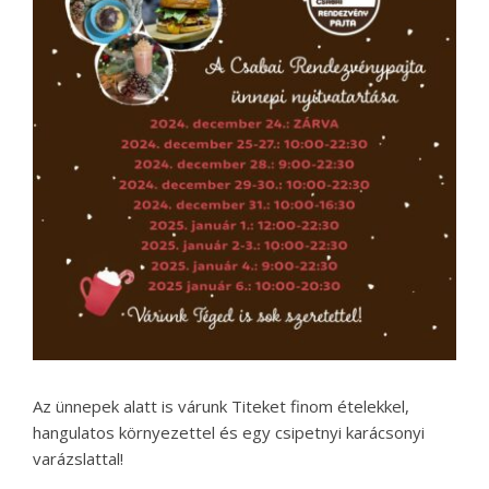
Az ünnepek alatt is várunk Titeket finom ételekkel,
hangulatos környezettel és egy csipetnyi karácsonyi
varázslattal!