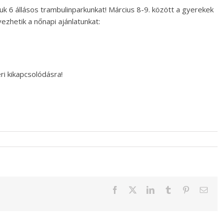
uk 6 állásos trambulinparkunkat! Március 8-9. között a gyerekek
ezhetik a nőnapi ajánlatunkat:
ri kikapcsolódásra!
Facebook
Twitter
LinkedIn
Tumblr
Pinterest
Emai