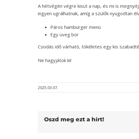
A hétvégén végre kisüt a nap, és mi is megnyitj
ingyen ugrálhatnak, amíg a szülők nyugodtan élv
Páros hamburger menü
Egy üveg bor
Csodás idő várható, tökéletes egy kis szabadté
Ne hagyjátok ki!
2025.03.07.
Oszd meg ezt a hírt!