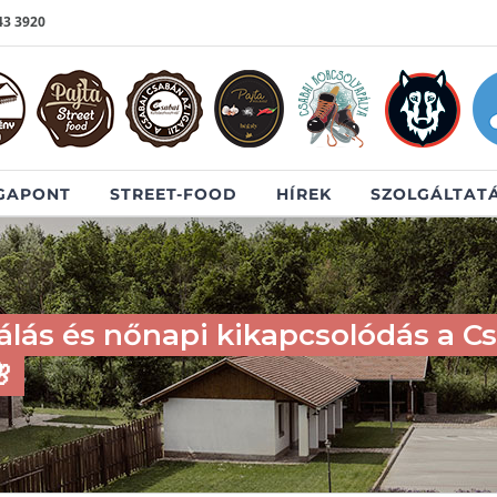
43 3920
GAPONT
STREET-FOOD
HÍREK
SZOLGÁLTAT
álás és nőnapi kikapcsolódás a C
