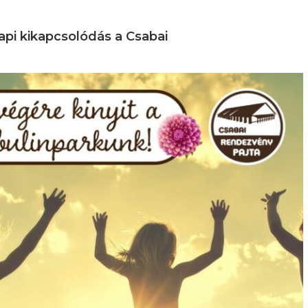
api kikapcsolódás a Csabai