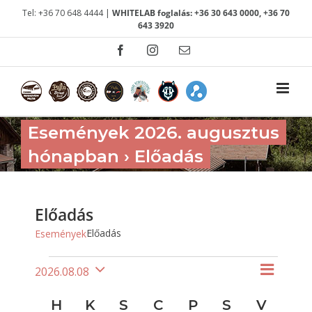
Kihagyás
Tel: +36 70 648 4444 |
WHITELAB foglalás: +36 30 643 0000, +36 70
643 3920
Facebook
Instagram
Email:
Események 2026. augusztus
hónapban
› Előadás
Előadás
Előadás
Események
Események
Esem
2026.08.08
Navig
Hónap
Dátum
nézet
nézet
Események
kiválasztása.
H
HÉTFŐ
K
KEDD
S
SZERDA
C
CSÜTÖRTÖK
P
PÉNTEK
S
SZOMBAT
V
VASÁ
navig