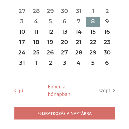
naptár
0
0
0
0
0
0
0
27
28
29
30
31
1
2
események
események
események
események
események
események
esemén
0
0
0
0
0
0
0
3
4
5
6
7
8
9
események
események
események
események
események
események
esemén
0
0
0
0
0
0
0
10
11
12
13
14
15
16
események
események
események
események
események
események
esemén
0
0
0
0
0
0
0
17
18
19
20
21
22
23
események
események
események
események
események
események
esemén
0
0
0
0
0
0
0
24
25
26
27
28
29
30
események
események
események
események
események
események
esemén
0
0
0
0
0
0
0
31
1
2
3
4
5
6
események
események
események
események
események
események
esemén
Ebben a
júl
szept
hónapban
FELIRATKOZÁS A NAPTÁRRA